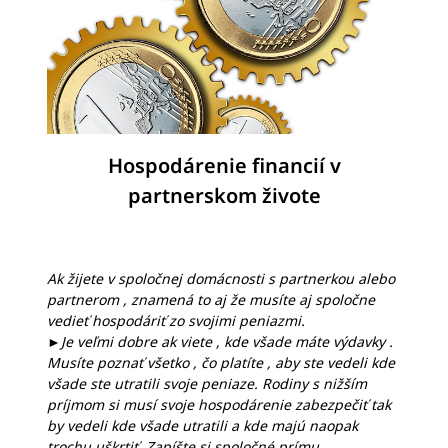
Hospodárenie financií v
partnerskom živote
Ak žijete v spoločnej domácnosti s partnerkou alebo
partnerom , znamená to aj že musíte aj spoločne
vedieť hospodáriť zo svojimi peniazmi.
►Je veľmi dobre ak viete , kde všade máte výdavky .
Musíte poznať všetko , čo platíte , aby ste vedeli kde
všade ste utratili svoje peniaze. Rodiny s nižším
príjmom si musí svoje hospodárenie zabezpečiť tak
by vedeli kde všade utratili a kde majú naopak
trochu uškrtiť. Zapíšte si spoločné prímu ,