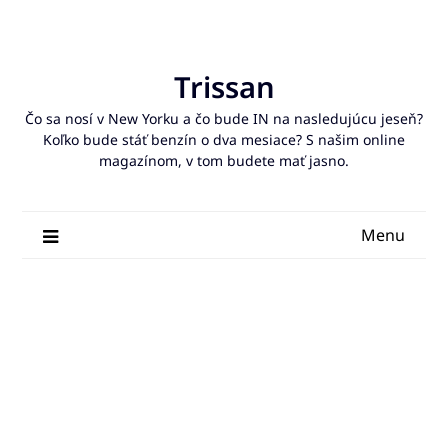
Skip
to
content
Trissan
Čo sa nosí v New Yorku a čo bude IN na nasledujúcu jeseň?
Koľko bude stáť benzín o dva mesiace? S našim online
magazínom, v tom budete mať jasno.
Menu