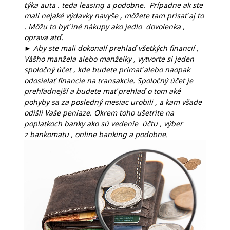
týka auta . teda leasing a podobne. Prípadne ak ste
mali nejaké výdavky navyše , môžete tam prisať aj to
. Môžu to byť iné nákupy ako jedlo dovolenka ,
oprava atď.
► Aby ste mali dokonalí prehlaď všetkých financií ,
Vášho manžela alebo manželky , vytvorte si jeden
spoločný účet , kde budete primať alebo naopak
odosielať financie na transakcie. Spoločný účet je
prehľadnejší a budete mať prehlaď o tom aké
pohyby sa za posledný mesiac urobili , a kam všade
odišli Vaše peniaze. Okrem toho ušetrite na
poplatkoch banky ako sú vedenie účtu , výber
z bankomatu , online banking a podobne.