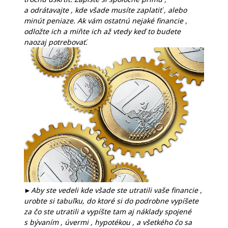
a odrátavajte , kde všade musíte zaplatiť , alebo
minút peniaze. Ak vám ostatnú nejaké financie ,
odložte ich a miňte ich až vtedy keď to budete
naozaj potrebovať.
►Aby ste vedeli kde všade ste utratili vaše financie ,
urobte si tabuľku, do ktoré si do podrobne vypíšete
za čo ste utratili a vypíšte tam aj náklady spojené
s bývaním , úvermi , hypotékou , a všetkého čo sa