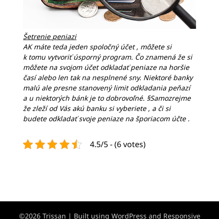
Šetrenie peniazi
AK máte teda jeden spoločný účet , môžete si
k tomu vytvoriť úsporný program. Čo znamená že si
môžete na svojom účet odkladať peniaze na horšie
časí alebo len tak na nesplnené sny. Niektoré banky
malú ale presne stanovený limit odkladania peňazí
a u niektorých bánk je to dobrovoľné. §Samozrejme
že zleží od Vás akú banku si vyberiete , a či si
budete odkladať svoje peniaze na šporiacom účte .
4.5/5 - (6 votes)
©2026 Trissan
| Built using WordPress and
Responsive