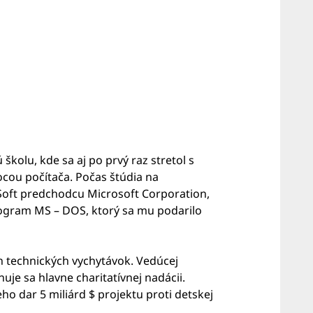
školu, kde sa aj po prvý raz stretol s
ocou počítača. Počas štúdia na
o-Soft predchodcu Microsoft Corporation,
rogram MS – DOS, ktorý sa mu podarilo
ch technických vychytávok. Vedúcej
uje sa hlavne charitatívnej nadácii.
o dar 5 miliárd $ projektu proti detskej