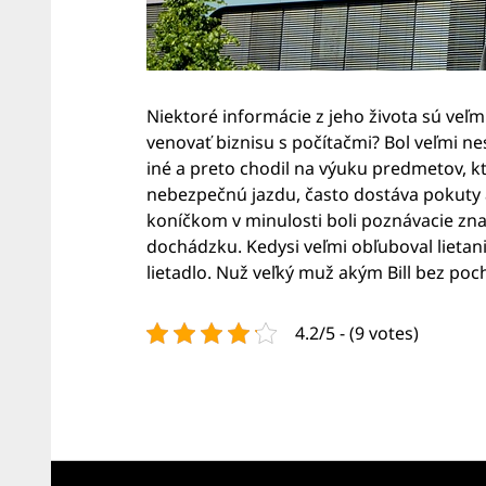
Niektoré informácie z jeho života sú veľm
venovať biznisu s počítačmi? Bol veľmi n
iné a preto chodil na výuku predmetov, k
nebezpečnú jazdu, často dostáva pokuty a 
koníčkom v minulosti boli poznávacie znač
dochádzku. Kedysi veľmi obľuboval lietani
lietadlo. Nuž veľký muž akým Bill bez poc
4.2/5 - (9 votes)