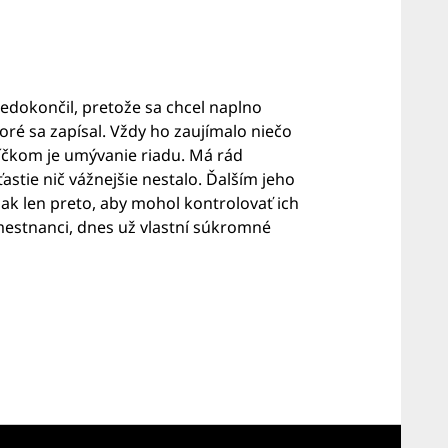
nedokončil, pretože sa chcel naplno
ré sa zapísal. Vždy ho zaujímalo niečo
níčkom je umývanie riadu. Má rád
stie nič vážnejšie nestalo. Ďalším jeho
šak len preto, aby mohol kontrolovať ich
amestnanci, dnes už vlastní súkromné