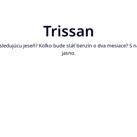
Trissan
asledujúcu jeseň? Koľko bude stáť benzín o dva mesiace? S
jasno.