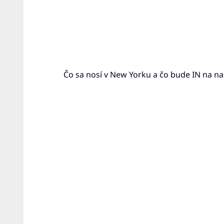
Skip
to
content
Čo sa nosí v New Yorku a čo bude IN na n