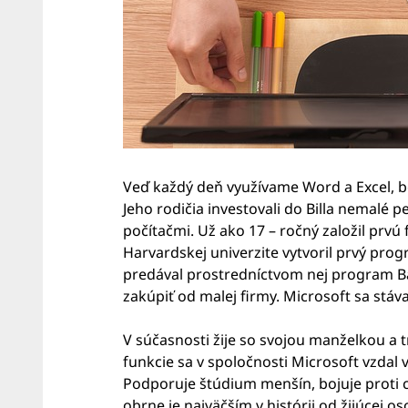
Veď každý deň využívame Word a Excel, bez
Jeho rodičia investovali do Billa nemalé p
počítačmi. Už ako 17 – ročný založil prv
Harvardskej univerzite vytvoril prvý prog
predával prostredníctvom nej program Ba
zakúpiť od malej firmy. Microsoft sa stá
V súčasnosti žije so svojou manželkou a t
funkcie sa v spoločnosti Microsoft vzdal 
Podporuje štúdium menšín, bojuje proti c
obrne je najväčším v histórii od žijúcej os