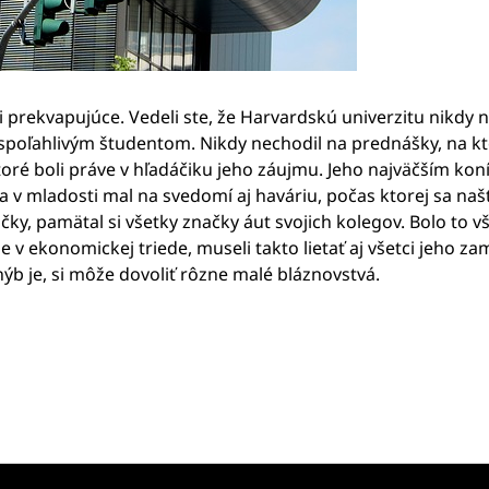
i prekvapujúce. Vedeli ste, že Harvardskú univerzitu nikdy 
espoľahlivým študentom. Nikdy nechodil na prednášky, na kto
toré boli práve v hľadáčiku jeho záujmu. Jeho najväčším ko
v mladosti mal na svedomí aj haváriu, počas ktorej sa našťa
ky, pamätal si všetky značky áut svojich kolegov. Bolo to v
e v ekonomickej triede, museli takto lietať aj všetci jeho z
hýb je, si môže dovoliť rôzne malé bláznovstvá.