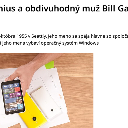
ius a obdivuhodný muž Bill G
 októbra 1955 v Seattly. Jeho meno sa spája hlavne so spoloč
ní jeho mena vybaví operačný systém Windows