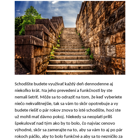
Schodište budete využívať každý deň dennodenne aj
niekoľko krát. Na jeho prevedení a funkčnosti by ste
nemali šetriť. Môže sa to odraziť na tom, že keď vyberiete
niečo nekvalitnejšie, tak sa vám to skôr opotrebuje a vy
budete riešiť o pár rokov znova to isté schodište, hoci ste
už mohli mať dávno pokoj. Niekedy sa neoplatí príliš
špekulovať nad tým ako by to bolo, čo najviac cenovo
výhodné, skôr sa zamerajte na to, aby sa vám to aj po pár
rokoch páčilo, aby to bolo funkčné a aby sa to nezničilo za