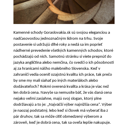
Kamenné schody Goraslovakia.sk
sú svojou eleganciou a
nadčasovosťou jednoznačným lídrom na trhu. Svoje
postavenie si udržujú dlhé roky a nedá sa im poprieť
nádherné prevedenie všetkých kamenných schodov, ktoré
pochádzajú od nich. Samotnú stránku si viete prepnúť do
jazyka angličtina alebo nemčina, čo svedčí o ich pôsobnosti
aj za hranicami nášho malebného Slovenska. Keď v
zahraničí vedia oceniť ozajstnú kvalitu ich práce, tak prečo
by sme my mali siahať po iných materiáloch alebo
dodávateľoch? Rokmi overená kvalita a krása je viac než
len dobrá cena. Navyše sa nemusíte báť, že vás daná cena
nejako veľmi zasiahne, majú svoj slogan, ktorý plne
dodržiavajú a to je: „Najväčší výber najnižšia cena“. Výber
je naozaj podstatný, lebo keď si človek má vyberať iba z
pár druhov, tak sa môže cítiť obmedzený výberom a
zároveň, keď je dobrá cena, tak sa oveľa lepšie nakupuje.