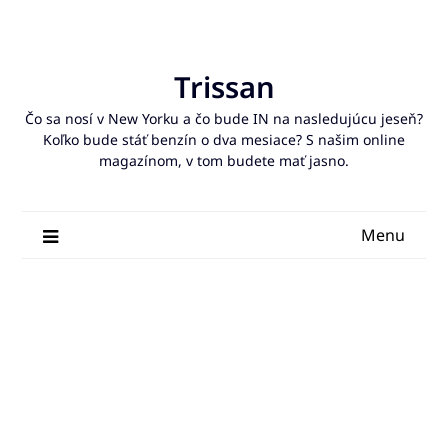
Skip
to
content
Trissan
Čo sa nosí v New Yorku a čo bude IN na nasledujúcu jeseň?
Koľko bude stáť benzín o dva mesiace? S našim online
magazínom, v tom budete mať jasno.
Menu