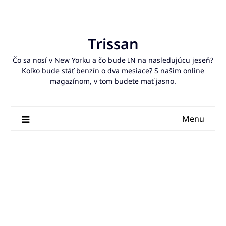
Skip
to
content
Trissan
Čo sa nosí v New Yorku a čo bude IN na nasledujúcu jeseň?
Koľko bude stáť benzín o dva mesiace? S našim online
magazínom, v tom budete mať jasno.
Menu