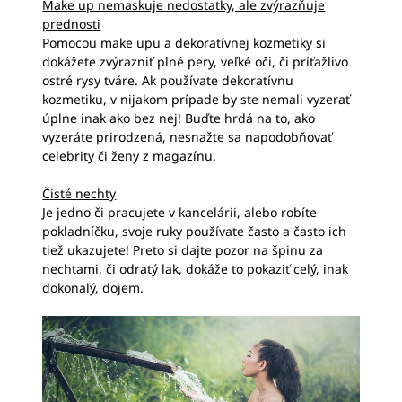
Make up nemaskuje nedostatky, ale zvýrazňuje
prednosti
Pomocou make upu a dekoratívnej kozmetiky si
dokážete zvýrazniť plné pery, veľké oči, či príťažlivo
ostré rysy tváre. Ak používate dekoratívnu
kozmetiku, v nijakom prípade by ste nemali vyzerať
úplne inak ako bez nej! Buďte hrdá na to, ako
vyzeráte prirodzená, nesnažte sa napodobňovať
celebrity či ženy z magazínu.
Čisté nechty
Je jedno či pracujete v kancelárii, alebo robíte
pokladníčku, svoje ruky používate často a často ich
tiež ukazujete! Preto si dajte pozor na špinu za
nechtami, či odratý lak, dokáže to pokaziť celý, inak
dokonalý, dojem.