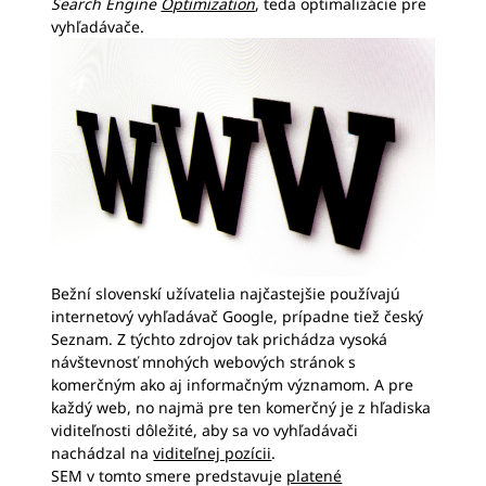
Search Engine
Optimization
, teda optimalizácie pre
vyhľadávače.
Bežní slovenskí užívatelia najčastejšie používajú
internetový vyhľadávač Google, prípadne tiež český
Seznam. Z týchto zdrojov tak prichádza vysoká
návštevnosť mnohých webových stránok s
komerčným ako aj informačným významom. A pre
každý web, no najmä pre ten komerčný je z hľadiska
viditeľnosti dôležité, aby sa vo vyhľadávači
nachádzal na
viditeľnej pozícii
.
SEM v tomto smere predstavuje
platené