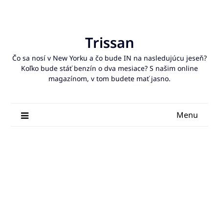
Skip
to
content
Trissan
Čo sa nosí v New Yorku a čo bude IN na nasledujúcu jeseň?
Koľko bude stáť benzín o dva mesiace? S našim online
magazínom, v tom budete mať jasno.
Menu