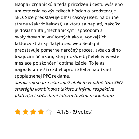
Naopak organickú a teda prirodzenú cestu vyššieho
umiestnenia vo výsledkoch hľadania predstavuje
SEO. Síce predstavuje dlhší časový úsek, na druhej
strane však viditeľnosť, za ktorú sa neplatí, nakoľko
je dosiahnutá „mechanickým“ spôsobom a
ovplyvňovaním vnútorných ako aj vonkajších
faktorov stránky. Takýto
seo web Seolight
predstavuje pomerne náročný proces, avšak s dlho
trvajúcim účinkom, ktorý dokáže byť efektívny ešte
mesiace po skončení optimalizácie. To je asi
najpodstatnejší rozdiel oproti SEM a napríklad
spoplatnenej PPC reklame.
Samozrejme pre ešte lepší efekt je vhodné túto SEO
stratégiu kombinovať takisto s inými, respektíve
platenými súčasťami internetového marketingu.
4.1/5 - (9 votes)