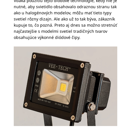
Vďaka použitiu tejto diódové technológie, kedy nie je
nutné, aby svietidlo obsahovalo odraznou stranu tak
ako u halogénových modelov, môžu mať tieto typy
svetiel rôzny dizajn. Ale ako už to tak býva, zákazník
kupuje to, čo pozná. Preto aj dnes sa možno stretnúť
najčastejšie s modelmi svetiel tradičných tvarov
obsahujúce výkonné diódové čipy.