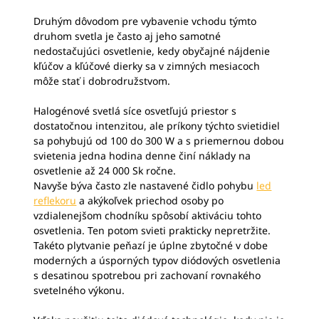
Druhým dôvodom pre vybavenie vchodu týmto
druhom svetla je často aj jeho samotné
nedostačujúci osvetlenie, kedy obyčajné nájdenie
kľúčov a kľúčové dierky sa v zimných mesiacoch
môže stať i dobrodružstvom.
Halogénové svetlá síce osvetľujú priestor s
dostatočnou intenzitou, ale príkony týchto svietidiel
sa pohybujú od 100 do 300 W a s priemernou dobou
svietenia jedna hodina denne činí náklady na
osvetlenie až 24 000 Sk ročne.
Navyše býva často zle nastavené čidlo pohybu
led
reflekoru
a akýkoľvek priechod osoby po
vzdialenejšom chodníku spôsobí aktiváciu tohto
osvetlenia. Ten potom svieti prakticky nepretržite.
Takéto plytvanie peňazí je úplne zbytočné v dobe
moderných a úsporných typov diódových osvetlenia
s desatinou spotrebou pri zachovaní rovnakého
svetelného výkonu.