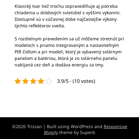
Klasický tvar tiež trochu ospravedlňuje aj potreba
chladenia u diódových svietidiel s vyššími výkonmi.
Dostupné sú v súčasnej dobe najčastejšie výkony
týchto reflektorov svetla.
S rozdielnym prevedením sa už môžeme stretnúť pri
modeloch s priamo integrovaným a nastaviteľným
PIR čidlom a pri modeli, ktorý je vybavený solárnym
panelom a batériou, ktorá je zo solárneho panelu
nabíjaná cez deň a dodáva energiu za tmy.
3.9/5 - (10 votes)
©2026 Trissan
| Built using WordPress and
Responsive
Blogily
theme by Superb