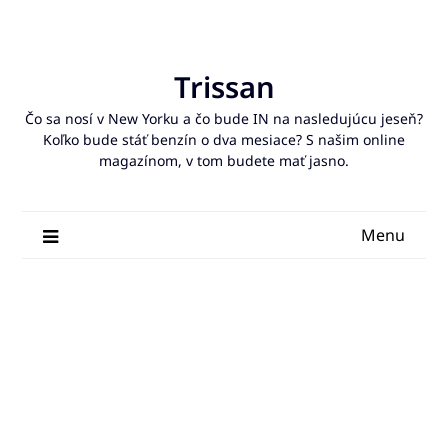
Skip
to
content
Trissan
Čo sa nosí v New Yorku a čo bude IN na nasledujúcu jeseň?
Koľko bude stáť benzín o dva mesiace? S našim online
magazínom, v tom budete mať jasno.
Menu